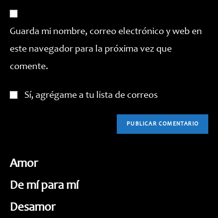
URL
electrónico
comentar
de
para
tu
comentar
Guarda mi nombre, correo electrónico y web en
web
este navegador para la próxima vez que
(opcional)
comente.
Sí, agrégame a tu lista de correos
Amor
De mí para mí
Desamor