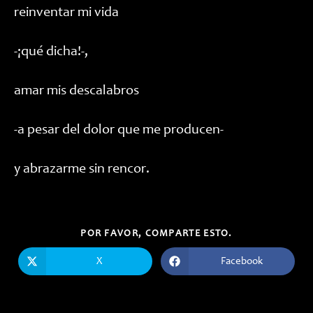
reinventar mi vida
-¡qué dicha!-,
amar mis descalabros
-a pesar del dolor que me producen-
y abrazarme sin rencor.
COMPARTIR
POR FAVOR, COMPARTE ESTO.
ESTE
CONTENIDO
X
Facebook
Se
Se
abre
abre
en
en
una
una
nueva
nueva