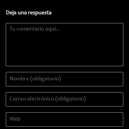
Deja una respuesta
Comentario
Introduce
tu
nombre
Introduce
o
tu
nombre
dirección
de
Introduce
de
usuario
la
correo
para