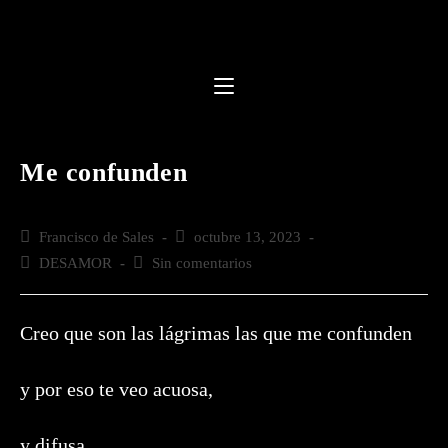
Saltar
al
contenido
Me confunden
Autor
Francisco de Sales
Publicación
octubre 13, 2023
de
de
Categoría
DESAMOR
Comentarios
Sin comentarios
la
la
de
de
entrada:
entrada:
la
la
entrada:
entrada:
Creo que son las lágrimas las que me confunden
y por eso te veo acuosa,
y difusa,