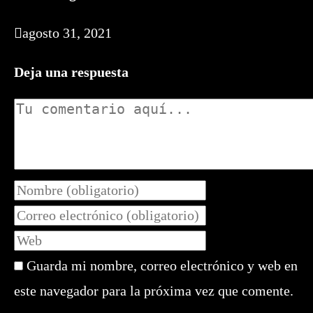
agosto 31, 2021
Deja una respuesta
Comentario
Introduce
tu
Introduce
nombre
tu
Introduce
o
dirección
la
nombre
de
Guarda mi nombre, correo electrónico y web en
URL
de
correo
de
este navegador para la próxima vez que comente.
usuario
electrónico
tu
para