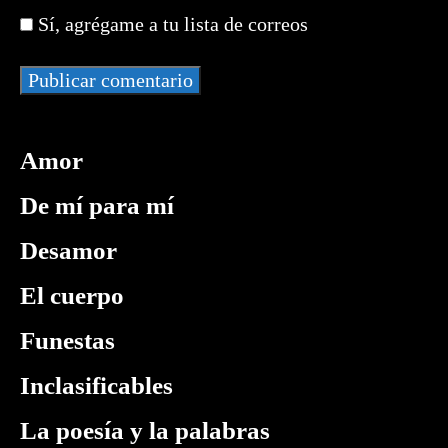
para
web
comentar
Sí, agrégame a tu lista de correos
comentar
(opcional)
Amor
De mí para mí
Desamor
El cuerpo
Funestas
Inclasificables
La poesía y la palabras