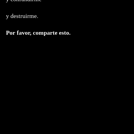
y destruirme.
Compartir
Por favor, comparte esto.
este
contenido
Se
abre
en
una
nueva
ventana