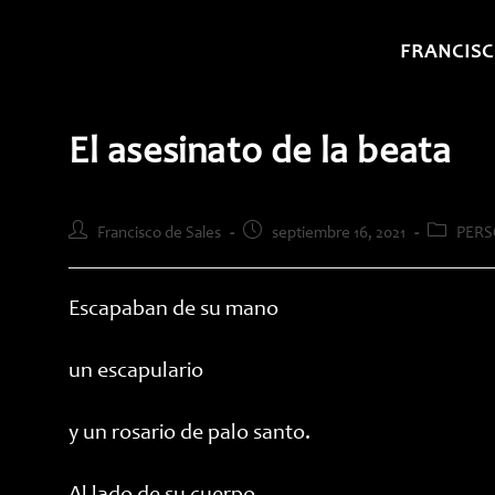
Saltar
al
FRANCISC
contenido
El asesinato de la beata
Autor
Publicación
Categoría
Francisco de Sales
septiembre 16, 2021
PERS
de
de
de
la
la
la
entrada:
entrada:
entrada:
Escapaban de su mano
un escapulario
y un rosario de palo santo.