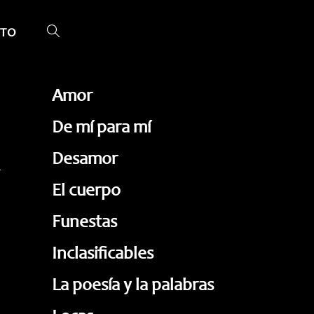
TO
ALTERNAR
BÚSQUEDA
DE
Amor
LA
De mí para mí
WEB
Desamor
El cuerpo
Funestas
Inclasificables
La poesía y la palabras