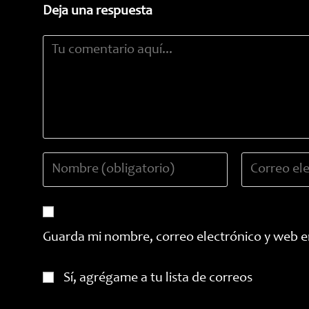
Deja una respuesta
Comentario
Introduce
Introduce
tu
tu
nombre
dirección
o
de
nombre
correo
Guarda mi nombre, correo electrónico y web e
de
electrónico
usuario
para
Sí, agrégame a tu lista de correos
para
comentar
comentar