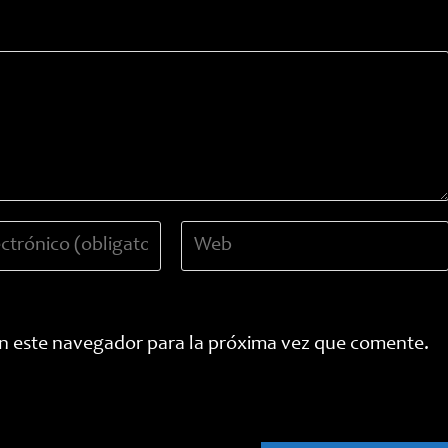
Introduce
la
URL
de
tu
n este navegador para la próxima vez que comente.
web
(opcional)