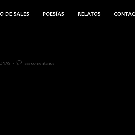
O DE SALES
POESÍAS
RELATOS
CONTAC
Comentarios
ONAS
Sin comentarios
de
la
entrada: