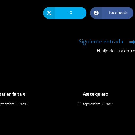
X
Facebook
Se
Se
abre
abre
en
en
una
una
nueva
nueva
ventana
ventana
Siguiente entrada
El hijo de tu vientr
ar en falta 9
Así te quiero
eptiembre 16, 2021
septiembre 16, 2021