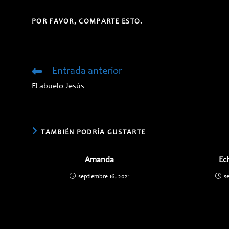
COMPARTIR
POR FAVOR, COMPARTE ESTO.
ESTE
CONTENIDO
Entrada anterior
Leer
más
El abuelo Jesús
artículos
TAMBIÉN PODRÍA GUSTARTE
Amanda
Ech
septiembre 16, 2021
s