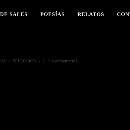
DE SALES
POESÍAS
RELATOS
CON
TAS
/
SELECCIÓN
Comentarios
Sin comentarios
de
la
entrada: