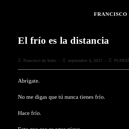
Saltar
al
FRANCISCO 
contenido
El frío es la distancia
Autor
Francisco de Sales
Publicación
septiembre 4, 2021
Categoría
FUNES
de
de
de
la
la
la
entrada:
entrada:
entrada:
Abrígate.
No me digas que tú nunca tienes frío.
Hace frío.