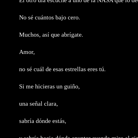
El otro día escuché a uno de la NASA que lo de
No sé cuántos bajo cero.
Muchos, así que abrígate.
Amor,
no sé cuál de esas estrellas eres tú.
Si me hicieras un guiño,
una señal clara,
sabría dónde estás,