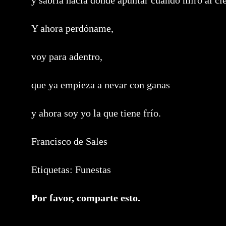
y sabría hacia dónde apuntar cuando miro al cie
Y ahora perdóname,
voy para adentro,
que ya empieza a nevar con ganas
y ahora soy yo la que tiene frío.
Francisco de Sales
Etiquetas:
Funestas
Compartir
Por favor, comparte esto.
este
contenido
Se