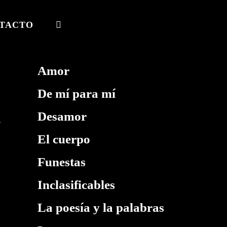
TACTO
ALTERNAR
BÚSQUEDA
DE
Amor
LA
De mí para mí
WEB
Desamor
El cuerpo
Funestas
Inclasificables
La poesía y la palabras