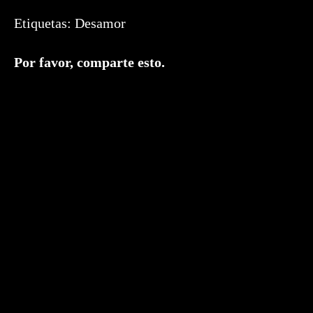
Etiquetas:
Desamor
Compartir
Por favor, comparte esto.
este
contenido
Se
abre
en
una
nueva
ventana