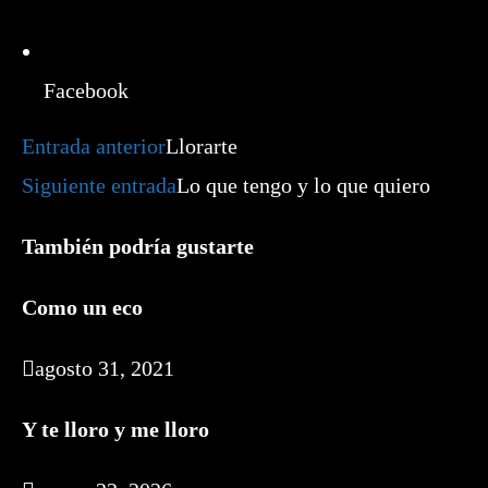
Facebook
Leer
Entrada anterior
Llorarte
más
artículos
Siguiente entrada
Lo que tengo y lo que quiero
También podría gustarte
Como un eco
agosto 31, 2021
Y te lloro y me lloro