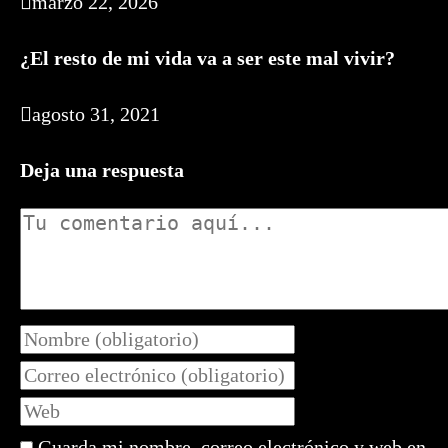
marzo 22, 2026
¿El resto de mi vida va a ser este mal vivir?
agosto 31, 2021
Deja una respuesta
Comentario
Introduce
tu
Introduce
nombre
tu
Introduce
o
dirección
la
nombre
de
Guarda mi nombre, correo electrónico y web en