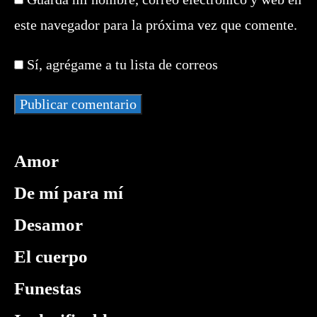
URL
de
correo
de
este navegador para la próxima vez que comente.
usuario
electrónico
tu
para
para
web
comentar
Sí, agrégame a tu lista de correos
comentar
(opcional)
Amor
De mí para mí
Desamor
El cuerpo
Funestas