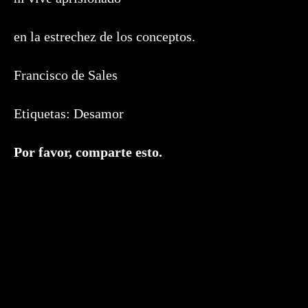
en la estrechez de los conceptos.
Francisco de Sales
Etiquetas:
Desamor
Compartir
Por favor, comparte esto.
este
contenido
Se
abre
en
una
nueva
ventana