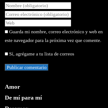
Introduce
tu
Introduce
nombre
tu
Introduce
o
dirección
la
nombre
de
Guarda mi nombre, correo electrónico y web en
URL
de
correo
de
este navegador para la próxima vez que comente.
usuario
electrónico
tu
para
para
web
comentar
Sí, agrégame a tu lista de correos
comentar
(opcional)
Amor
De mí para mí