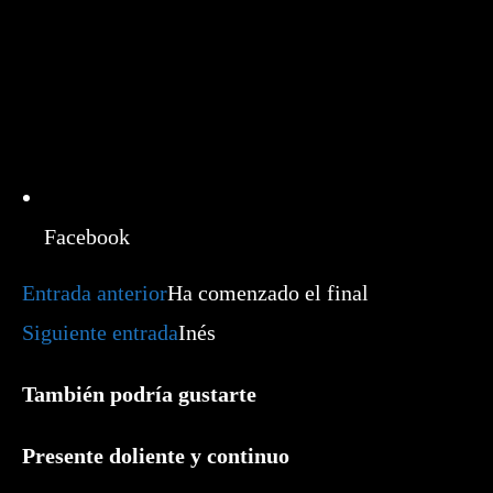
Facebook
Leer
Entrada anterior
Ha comenzado el final
más
artículos
Siguiente entrada
Inés
También podría gustarte
Presente doliente y continuo