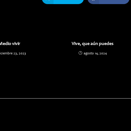
abre
abre
en
en
una
una
nueva
nueva
ventana
ventana
Medio vivir
Vive, que aún puedes
iciembre 23, 2023
agosto 14, 2024