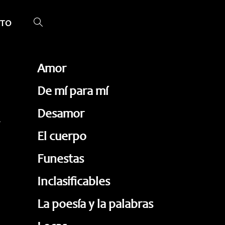
TO
ALTERNAR
BÚSQUEDA
DE
Amor
LA
De mí para mí
WEB
Desamor
El cuerpo
Funestas
Inclasificables
La poesía y la palabras