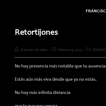
Saltar
al
FRANCISC
contenido
Retortijones
Autor
Publicación
Categoría
Francisco de Sales
febrero 19, 2023
PSEUDO-
de
de
de
la
la
la
entrada:
entrada:
entrada:
No hay presencia más notable que tu ausencia
Estás aún más viva desde que ya no estás.
No hay más infinita distancia