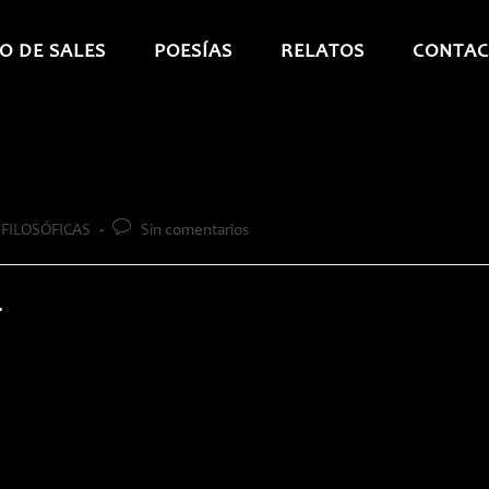
O DE SALES
POESÍAS
RELATOS
CONTAC
Comentarios
FILOSÓFICAS
Sin comentarios
de
la
entrada:
.