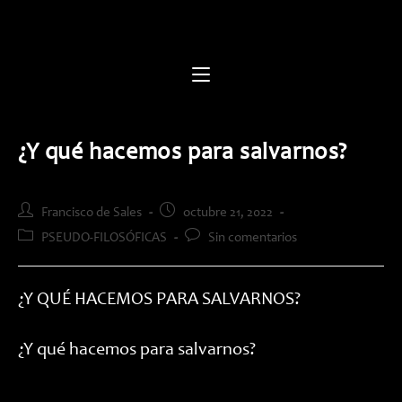
Saltar
al
contenido
¿Y qué hacemos para salvarnos?
Autor
Publicación
Francisco de Sales
octubre 21, 2022
de
de
Categoría
Comentarios
PSEUDO-FILOSÓFICAS
Sin comentarios
la
la
de
de
entrada:
entrada:
la
la
entrada:
entrada:
¿Y QUÉ HACEMOS PARA SALVARNOS?
¿Y qué hacemos para salvarnos?