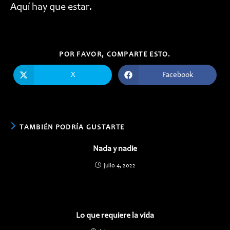
Aquí hay que estar.
COMPARTIR
POR FAVOR, COMPARTE ESTO.
ESTE
CONTENIDO
X
Facebook
Se
Se
abre
abre
en
en
una
una
nueva
nueva
ventana
ventana
TAMBIÉN PODRÍA GUSTARTE
Nada y nadie
julio 4, 2022
Lo que requiere la vida