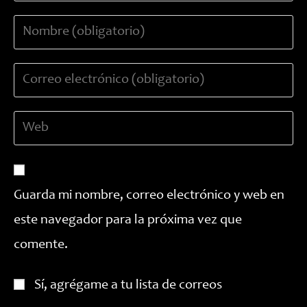
Introduce
tu
nombre
Introduce
o
tu
nombre
dirección
de
Introduce
de
usuario
la
correo
para
URL
electrónico
comentar
de
para
tu
comentar
Guarda mi nombre, correo electrónico y web en
web
este navegador para la próxima vez que
(opcional)
comente.
Sí, agrégame a tu lista de correos