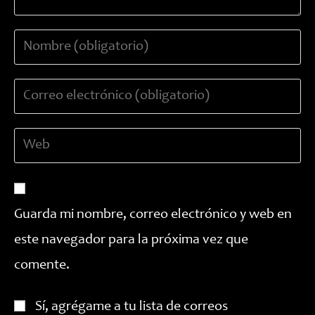
Introduce
tu
nombre
Introduce
o
tu
nombre
dirección
de
Introduce
de
usuario
la
correo
para
URL
electrónico
comentar
de
para
tu
comentar
Guarda mi nombre, correo electrónico y web en
web
este navegador para la próxima vez que
(opcional)
comente.
Sí, agrégame a tu lista de correos