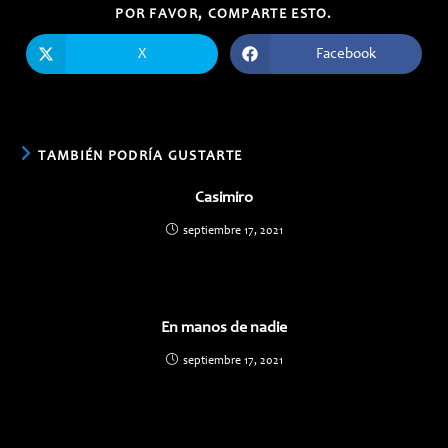
COMPARTIR
POR FAVOR, COMPARTE ESTO.
ESTE
CONTENIDO
X
Facebook
Se
Se
abre
abre
en
en
una
una
nueva
nueva
ventana
ventana
TAMBIÉN PODRÍA GUSTARTE
Casimiro
septiembre 17, 2021
En manos de nadie
septiembre 17, 2021