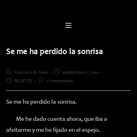
Saltar
al
contenido
Se me ha perdido la sonrisa
Autor
Publicación
Francisco de Sales
septiembre 17, 2021
de
de
Categoría
Comentarios
RELATOS
2 comentarios
la
la
de
de
entrada:
entrada:
la
la
entrada:
entrada:
Se me ha perdido la sonrisa.
Me he dado cuenta ahora, que iba a
afeitarme y me he fijado en el espejo.