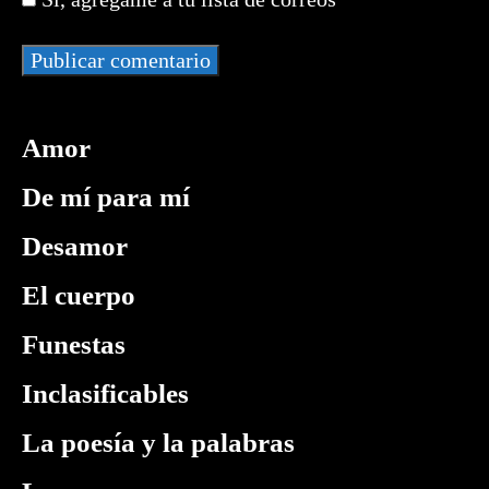
comentar
(opcional)
Amor
De mí para mí
Desamor
El cuerpo
Funestas
Inclasificables
La poesía y la palabras