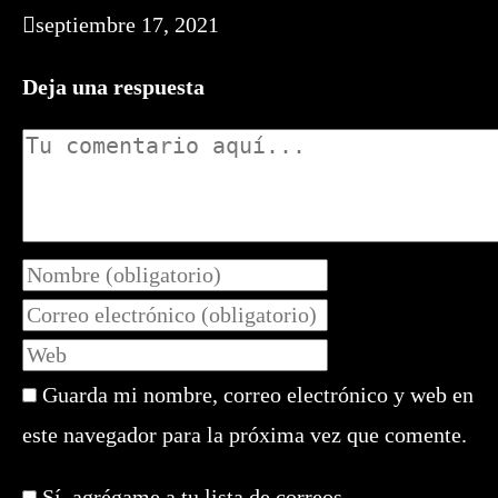
septiembre 17, 2021
Deja una respuesta
Comentario
Introduce
tu
Introduce
nombre
tu
Introduce
o
dirección
la
nombre
de
Guarda mi nombre, correo electrónico y web en
URL
de
correo
de
este navegador para la próxima vez que comente.
usuario
electrónico
tu
para
para
web
comentar
Sí, agrégame a tu lista de correos