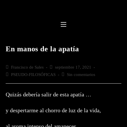
Saltar
al
contenido
En manos de la apatía
Autor
Francisco de Sales
Publicación
septiembre 17, 2021
de
de
Categoría
PSEUDO-FILOSÓFICAS
Comentarios
Sin comentarios
la
la
de
de
entrada:
entrada:
la
la
entrada:
entrada:
Quizás debería salir de esta apatía …
y despertarme al chorro de luz de la vida,
al aroma intenso del amanecer,