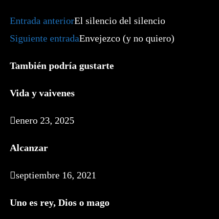
Leer
Entrada anterior
El silencio del silencio
más
artículos
Siguiente entrada
Envejezco (y no quiero)
También podría gustarte
Vida y vaivenes
enero 23, 2025
Alcanzar
septiembre 16, 2021
Uno es rey, Dios o mago