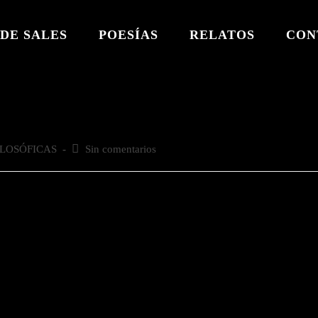
DE SALES
POESÍAS
RELATOS
CON
ILOSÓFICAS
Comentarios
Sin comentarios
de
la
entrada: