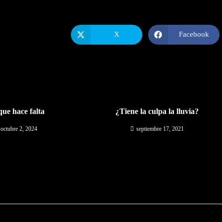
X
Facebook
Se
Se
abre
abre
en
en
una
una
nueva
nueva
ventana
ventana
que hace falta
¿Tiene la culpa la lluvia?
octubre 2, 2024
septiembre 17, 2021