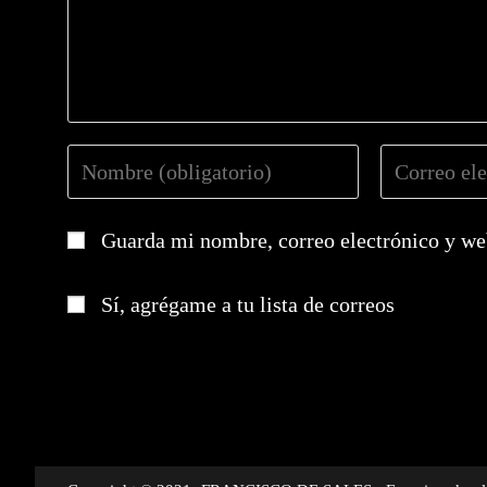
Introduce
Introduce
tu
tu
nombre
dirección
Guarda mi nombre, correo electrónico y we
o
de
nombre
correo
de
electrónico
Sí, agrégame a tu lista de correos
usuario
para
para
comentar
comentar