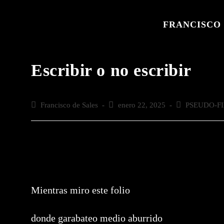
Saltar
al
FRANCISCO 
contenido
Escribir o no escribir
Autor
Francisco de Sales
Publicación
enero 22, 2025
Categoría
PSEUDO-F
de
de
de
la
la
la
entrada:
entrada:
entrada:
Mientras miro este folio
donde garabateo medio aburrido