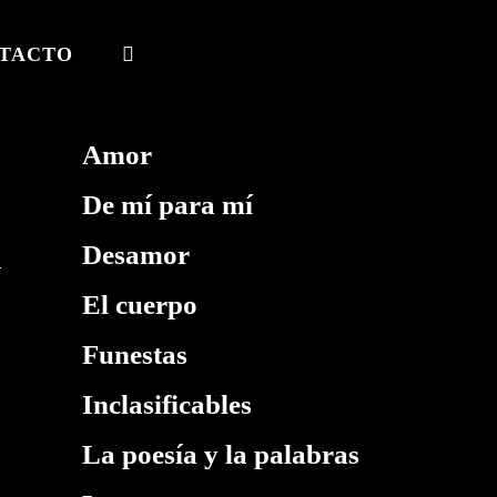
TACTO
ALTERNAR
BÚSQUEDA
DE
Amor
LA
De mí para mí
WEB
Desamor
El cuerpo
Funestas
Inclasificables
La poesía y la palabras