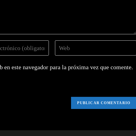
Introduce
la
URL
b en este navegador para la próxima vez que comente.
de
tu
web
(opcional)