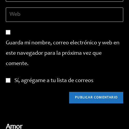
dirección
de
Introduce
de
usuario
la
correo
para
URL
electrónico
comentar
de
para
tu
comentar
Guarda mi nombre, correo electrónico y web en
web
este navegador para la próxima vez que
(opcional)
comente.
Sí, agrégame a tu lista de correos
Amor