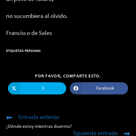
no sucumbiera al olvido.
Francisco de Sales
ETIQUETAS:
PERSONAS
COMPARTIR
POR FAVOR, COMPARTE ESTO.
ESTE
CONTENIDO
X
Facebook
Se
Se
abre
abre
en
en
una
una
nueva
nueva
ventana
ventana
Entrada anterior
Leer
más
¿Dónde estoy mientras duermo?
artículos
Siguiente entrada