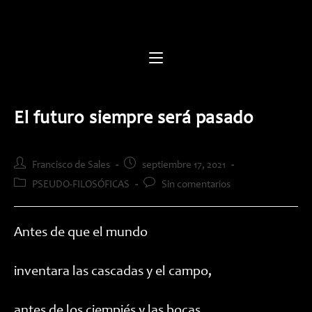
Saltar
al
contenido
El futuro siempre será pasado
Autor
Publicación
Francisco de Sales
septiembre 17, 2021
de
de
Categoría
Comentarios
PSEUDO-FILOSÓFICAS
Sin comentarios
la
la
de
de
entrada:
entrada:
la
la
entrada:
entrada:
Antes de que el mundo
inventara las cascadas y el campo,
antes de los ciempiés y las bocas,