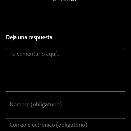
Deja una respuesta
Comentario
Introduce
tu
nombre
Introduce
o
tu
nombre