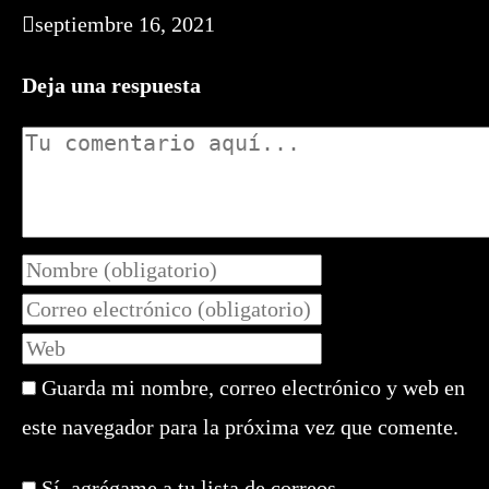
septiembre 16, 2021
Deja una respuesta
Comentario
Introduce
tu
Introduce
nombre
tu
Introduce
o
dirección
la
nombre
de
Guarda mi nombre, correo electrónico y web en
URL
de
correo
de
este navegador para la próxima vez que comente.
usuario
electrónico
tu
para
para
web
comentar
Sí, agrégame a tu lista de correos