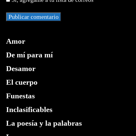
comentar
(opcional)
Amor
De mí para mí
Desamor
El cuerpo
Funestas
Inclasificables
La poesía y la palabras