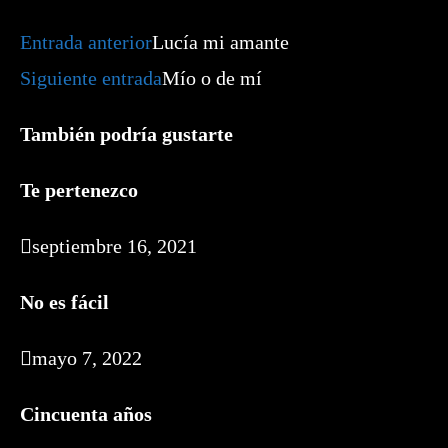
Leer
Entrada anterior
Lucía mi amante
más
artículos
Siguiente entrada
Mío o de mí
También podría gustarte
Te pertenezco
septiembre 16, 2021
No es fácil
mayo 7, 2022
Cincuenta años