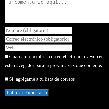
Comentario
Introduce
tu
Introduce
nombre
tu
Introduce
o
dirección
la
nombre
de
Guarda mi nombre, correo electrónico y web en
URL
de
correo
de
este navegador para la próxima vez que comente.
usuario
electrónico
tu
para
para
web
comentar
Sí, agrégame a tu lista de correos
comentar
(opcional)