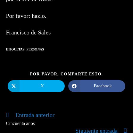
Por favor: hazlo.
Francisco de Sales
ETIQUETAS:
PERSONAS
COMPARTIR
POR FAVOR, COMPARTE ESTO.
ESTE
CONTENIDO
X
Facebook
Se
Se
abre
abre
en
en
una
una
nueva
nueva
ventana
ventana
Entrada anterior
Leer
más
Cincuenta años
artículos
Siguiente entrada