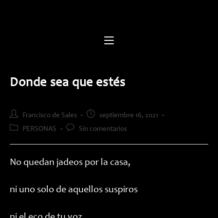
Saltar
al
contenido
Donde sea que estés
Autor
Publicación
Francisco de Sales
septiembre 16, 2021
de
de
Categoría
Comentarios
PERSONAS
Sin comentarios
la
la
de
de
entrada:
entrada:
la
la
entrada:
entrada:
No quedan jadeos por la casa,
ni uno solo de aquellos suspiros
ni el eco de tu voz.