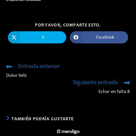
ETIQUETAS:
PERSONAS
COMPARTIR
POR FAVOR, COMPARTE ESTO.
ESTE
CONTENIDO
X
Facebook
Se
Se
abre
abre
en
en
una
una
nueva
nueva
ventana
ventana
Entrada anterior
Leer
más
Dolor feliz
artículos
Siguiente entrada
Echar en falta 8
TAMBIÉN PODRÍA GUSTARTE
El mendigo