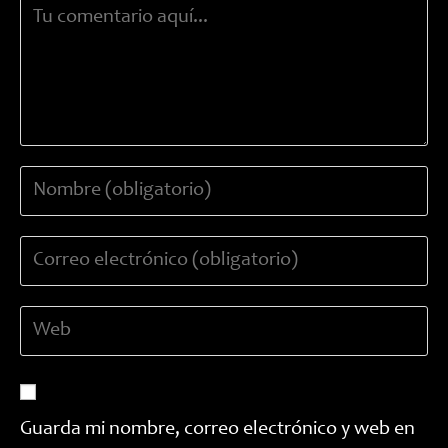
Comentario
Introduce
tu
nombre
Introduce
o
tu
nombre
dirección
de
Introduce
de
usuario
la
correo
para
URL
electrónico
comentar
de
para
tu
comentar
Guarda mi nombre, correo electrónico y web en
web