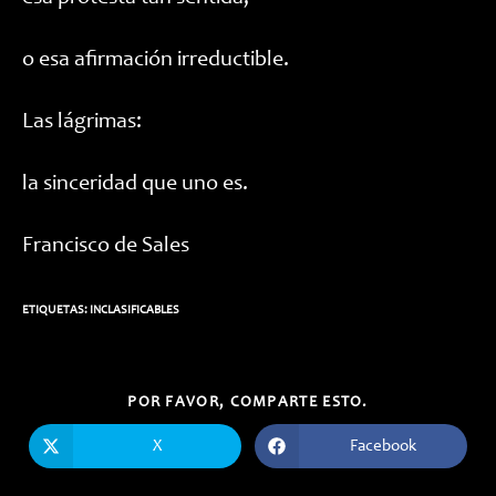
o esa afirmación irreductible.
Las lágrimas:
la sinceridad que uno es.
Francisco de Sales
ETIQUETAS:
INCLASIFICABLES
COMPARTIR
POR FAVOR, COMPARTE ESTO.
ESTE
CONTENIDO
X
Facebook
Se
Se
abre
abre
en
en