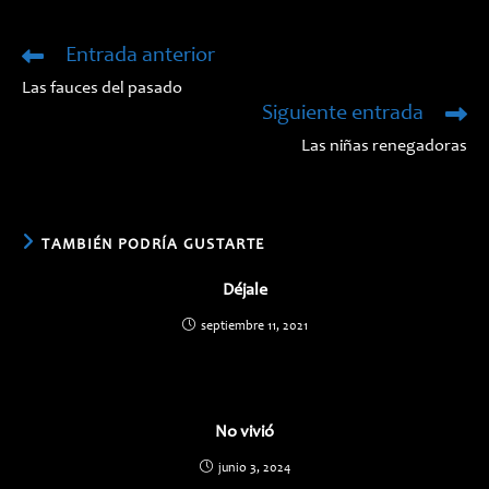
una
una
nueva
nueva
ventana
ventana
Entrada anterior
Leer
más
Las fauces del pasado
artículos
Siguiente entrada
Las niñas renegadoras
TAMBIÉN PODRÍA GUSTARTE
Déjale
septiembre 11, 2021
No vivió
junio 3, 2024