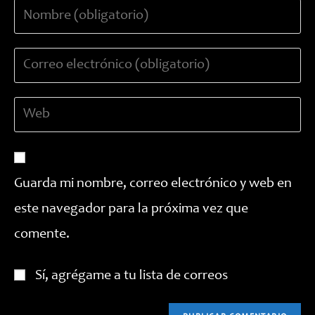
Introduce
tu
nombre
Introduce
o
tu
nombre
dirección
de
Introduce
de
usuario
la
correo
para
URL
electrónico
comentar
de
para
tu
comentar
Guarda mi nombre, correo electrónico y web en
web
este navegador para la próxima vez que
(opcional)
comente.
Sí, agrégame a tu lista de correos