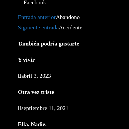
Facebook
Leer
Entrada anterior
Abandono
más
artículos
Siguiente entrada
Accidente
También podría gustarte
Y vivir
abril 3, 2023
Otra vez triste
septiembre 11, 2021
Ella. Nadie.