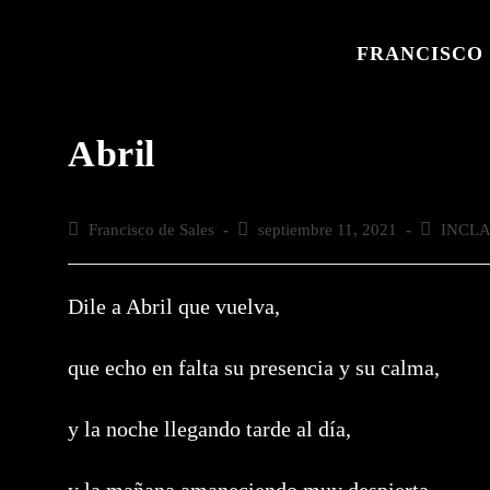
Saltar
al
FRANCISCO 
contenido
Abril
Autor
Francisco de Sales
Publicación
septiembre 11, 2021
Categoría
INCLA
de
de
de
la
la
la
entrada:
entrada:
entrada:
Dile a Abril que vuelva,
que echo en falta su presencia y su calma,
y la noche llegando tarde al día,