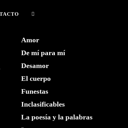
TACTO
ALTERNAR
BÚSQUEDA
DE
Amor
LA
De mí para mí
WEB
Desamor
El cuerpo
Funestas
Inclasificables
La poesía y la palabras