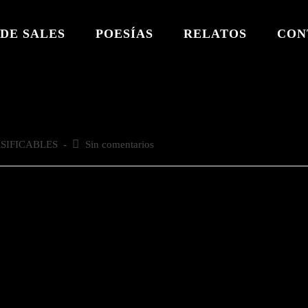
DE SALES
POESÍAS
RELATOS
CON
SIFICABLES
Comentarios
Sin comentarios
de
la
entrada: