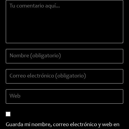
Comentario
Introduce
tu
nombre
Introduce
o
tu
nombre
dirección
de
Introduce
de
usuario
la
correo
para
URL
electrónico
comentar
de
para
tu
comentar
Guarda mi nombre, correo electrónico y web en
web