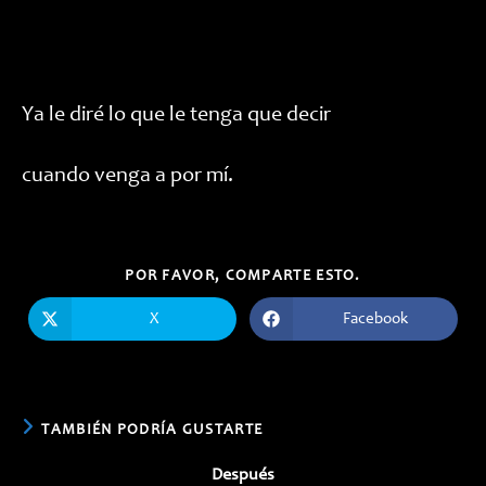
Ya le diré lo que le tenga que decir
cuando venga a por mí.
COMPARTIR
POR FAVOR, COMPARTE ESTO.
ESTE
CONTENIDO
X
Facebook
Se
Se
abre
abre
en
en
una
una
nueva
nueva
ventana
ventana
TAMBIÉN PODRÍA GUSTARTE
Después