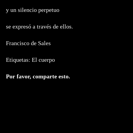
y un silencio perpetuo
se expresó a través de ellos.
Francisco de Sales
Etiquetas:
El cuerpo
Compartir
Por favor, comparte esto.
este
contenido
Se
abre
en
una
nueva
ventana