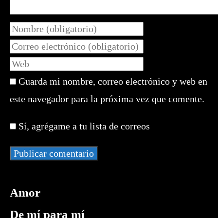
Introduce
tu
Introduce
nombre
tu
Introduce
o
dirección
la
nombre
de
Guarda mi nombre, correo electrónico y web en
URL
de
correo
de
este navegador para la próxima vez que comente.
usuario
electrónico
tu
para
para
web
comentar
Sí, agrégame a tu lista de correos
comentar
(opcional)
Amor
De mí para mí