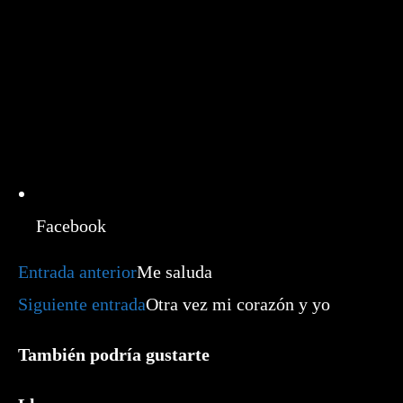
Facebook
Leer
Entrada anterior
Me saluda
más
artículos
Siguiente entrada
Otra vez mi corazón y yo
También podría gustarte