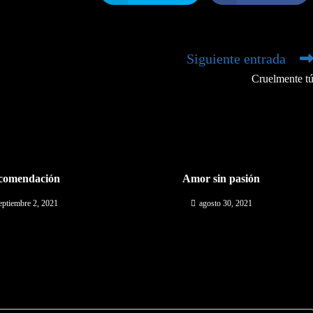
abre
abre
en
en
una
una
nueva
nueva
ventana
ventana
Siguiente entrada
Cruelmente t
comendación
Amor sin pasión
eptiembre 2, 2021
agosto 30, 2021