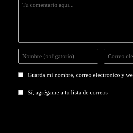
Comentario
Introduce
Introduce
tu
tu
nombre
dirección
Guarda mi nombre, correo electrónico y we
o
de
nombre
correo
de
electrónico
Sí, agrégame a tu lista de correos
usuario
para
para
comentar
comentar