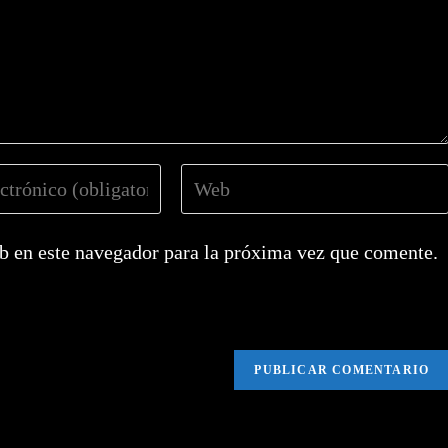
Introduce
la
URL
b en este navegador para la próxima vez que comente.
de
tu
web
(opcional)