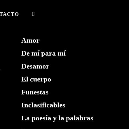
TACTO
ALTERNAR
BÚSQUEDA
DE
Amor
LA
De mí para mí
WEB
Desamor
El cuerpo
Funestas
Inclasificables
La poesía y la palabras