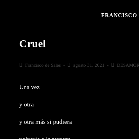
Saltar
al
FRANCISCO 
contenido
Cruel
Autor
Francisco de Sales
Publicación
agosto 31, 2021
Categoría
DESAMO
de
de
de
la
la
la
entrada:
entrada:
entrada:
Una vez
y otra
y otra más si pudiera