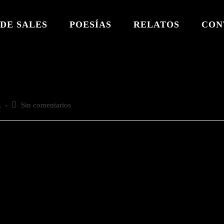
DE SALES
POESÍAS
RELATOS
CON
R
Comentarios
Sin comentarios
de
la
entrada: