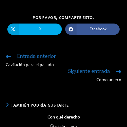
COMPARTIR
POR FAVOR, COMPARTE ESTO.
ESTE
CONTENIDO
X
Facebook
Se
Se
abre
abre
en
en
una
una
nueva
nueva
ventana
ventana
Entrada anterior
Leer
más
Cavilación para el pasado
artículos
Siguiente entrada
Como un eco
TAMBIÉN PODRÍA GUSTARTE
Con qué derecho
agosto 31, 2021