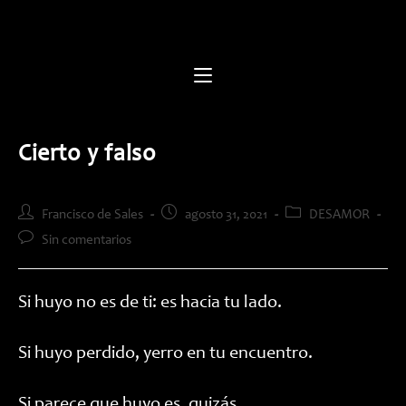
Saltar
al
contenido
Cierto y falso
Autor
Publicación
Categoría
Francisco de Sales
agosto 31, 2021
DESAMOR
de
de
de
Comentarios
Sin comentarios
la
la
la
de
entrada:
entrada:
entrada:
la
entrada:
Si huyo no es de ti: es hacia tu lado.
Si huyo perdido, yerro en tu encuentro.
Si parece que huyo es, quizás,