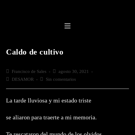
Saltar
al
contenido
Caldo de cultivo
Autor
Francisco de Sales
Publicación
agosto 30, 2021
de
de
Categoría
DESAMOR
Comentarios
Sin comentarios
la
la
de
de
entrada:
entrada:
la
la
entrada:
entrada:
La tarde lluviosa y mi estado triste
se aliaron para traerte a mi memoria.
Te rescataron del mundo de los olvidos