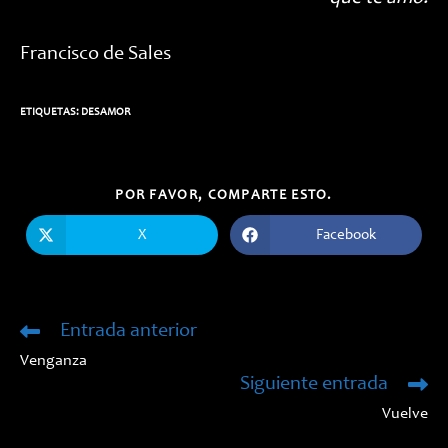
Francisco de Sales
ETIQUETAS:
DESAMOR
COMPARTIR
POR FAVOR, COMPARTE ESTO.
ESTE
CONTENIDO
X
Facebook
Se
Se
abre
abre
en
en
una
una
nueva
nueva
ventana
ventana
Entrada anterior
Leer
más
Venganza
artículos
Siguiente entrada
Vuelve