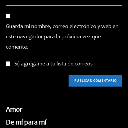
la
correo
para
URL
electrónico
comentar
de
para
tu
comentar
Guarda mi nombre, correo electrónico y web en
web
este navegador para la próxima vez que
(opcional)
comente.
Sí, agrégame a tu lista de correos
Amor
De mí para mí