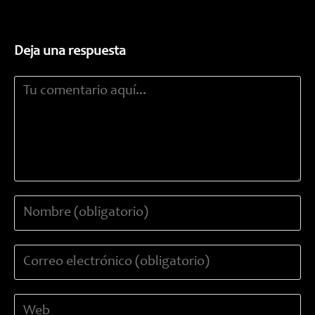
Deja una respuesta
Comentario
Introduce
tu
nombre
Introduce
o
tu
nombre
dirección
de
Introduce
de
usuario