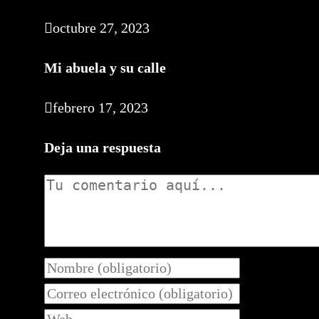
octubre 27, 2023
Mi abuela y su calle
febrero 17, 2023
Deja una respuesta
Comentario
Introduce
tu
Introduce
nombre
tu
Introduce
o