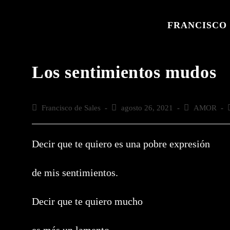
Saltar
al
FRANCISCO 
contenido
Los sentimientos mudos
Autor
Francisco de Sales
Publicación
agosto 26, 2021
Categoría
AMOR
de
de
de
la
la
la
l
entrada:
entrada:
entrada:
e
Decir que te quiero es una pobre expresión
de mis sentimientos.
Decir que te quiero mucho