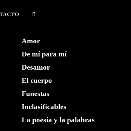
TACTO
ALTERNAR
BÚSQUEDA
DE
Amor
LA
De mí para mí
WEB
Desamor
El cuerpo
Funestas
Inclasificables
La poesía y la palabras