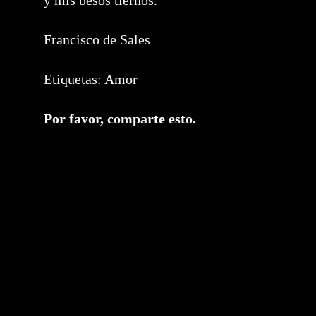
y mis besos tiernos.
Francisco de Sales
Etiquetas:
Amor
Compartir
Por favor, comparte esto.
este
contenido
Se
abre
en
una
nueva
ventana