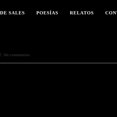
DE SALES
POESÍAS
RELATOS
CON
Comentarios
Sin comentarios
de
a
ntrada: