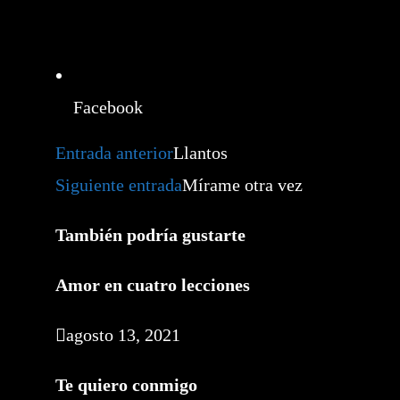
Facebook
Leer
Entrada anterior
Llantos
más
artículos
Siguiente entrada
Mírame otra vez
También podría gustarte
Amor en cuatro lecciones
agosto 13, 2021
Te quiero conmigo