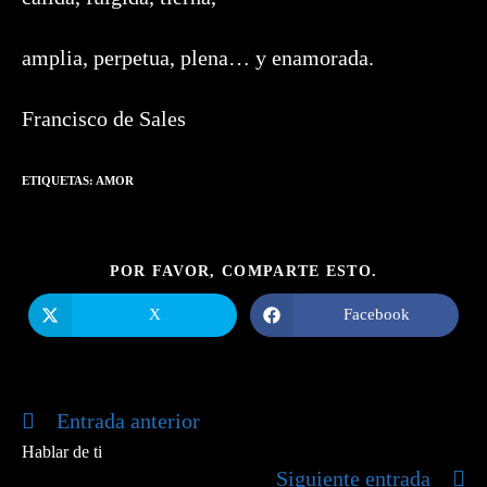
amplia, perpetua, plena… y enamorada.
Francisco de Sales
ETIQUETAS:
AMOR
COMPARTIR
POR FAVOR, COMPARTE ESTO.
ESTE
CONTENIDO
X
Facebook
Se
Se
abre
abre
en
en
una
una
nueva
nueva
ventana
ventana
Entrada anterior
Leer
más
Hablar de ti
artículos
Siguiente entrada