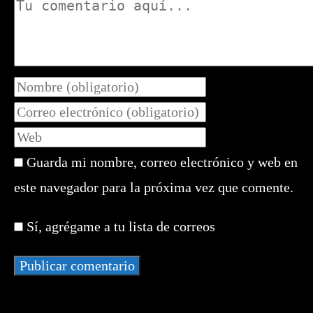
Comentario
Introduce
tu
Introduce
nombre
tu
Introduce
o
dirección
la
nombre
de
Guarda mi nombre, correo electrónico y web en
URL
de
correo
de
este navegador para la próxima vez que comente.
usuario
electrónico
tu
para
para
web
comentar
Sí, agrégame a tu lista de correos
comentar
(opcional)