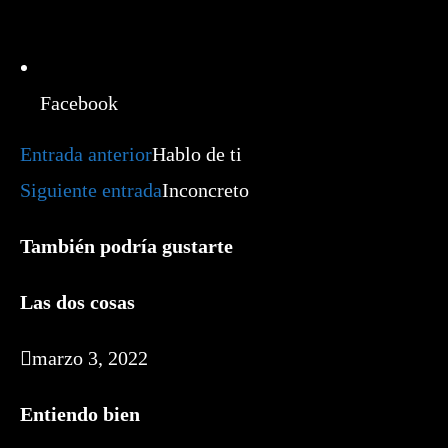
Facebook
Leer
Entrada anterior
Hablo de ti
más
artículos
Siguiente entrada
Inconcreto
También podría gustarte
Las dos cosas
marzo 3, 2022
Entiendo bien