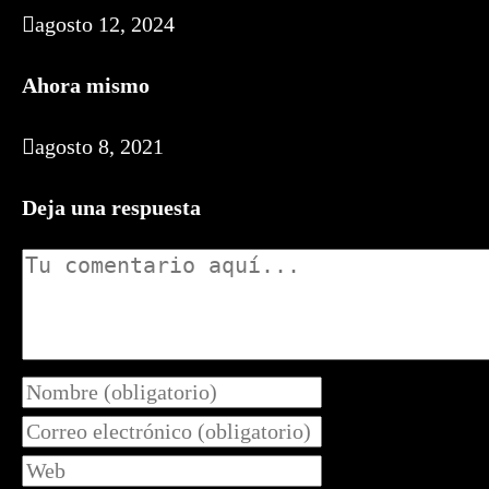
agosto 12, 2024
Ahora mismo
agosto 8, 2021
Deja una respuesta
Comentario
Introduce
tu
Introduce
nombre
tu
Introduce
o
dirección