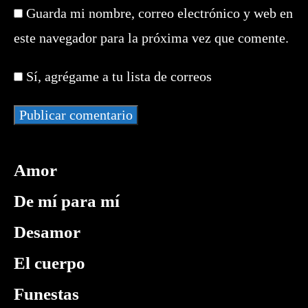
la
nombre
de
Guarda mi nombre, correo electrónico y web en
URL
de
correo
de
este navegador para la próxima vez que comente.
usuario
electrónico
tu
para
para
web
comentar
Sí, agrégame a tu lista de correos
comentar
(opcional)
Amor
De mí para mí
Desamor
El cuerpo
Funestas