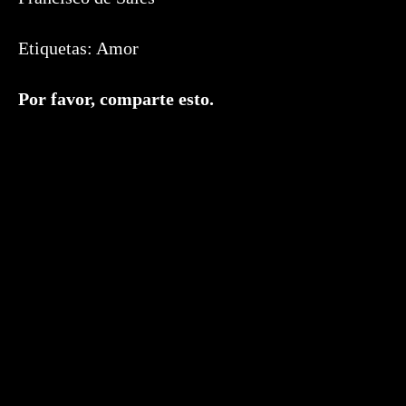
Etiquetas:
Amor
Compartir
Por favor, comparte esto.
este
contenido
Se
abre
en
una
nueva
ventana