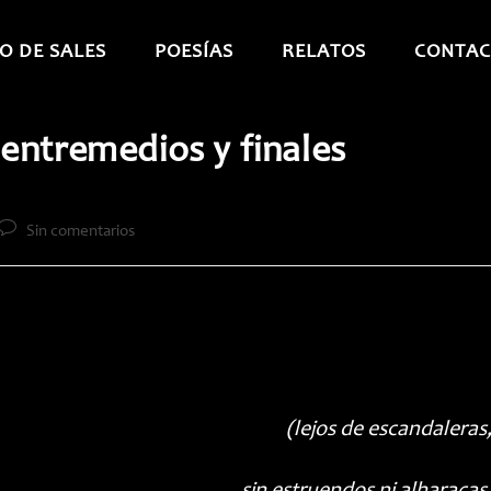
O DE SALES
POESÍAS
RELATOS
CONTAC
 entremedios y finales
Comentarios
Sin comentarios
de
la
entrada:
(lejos de escandaleras