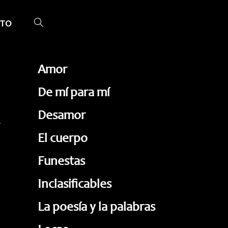
TO
ALTERNAR
BÚSQUEDA
DE
Amor
LA
De mí para mí
WEB
Desamor
El cuerpo
Funestas
Inclasificables
,
La poesía y la palabras