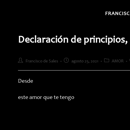
Saltar
al
FRANCISC
contenido
Declaración de principios,
Autor
Publicación
Categoría
Francisco de Sales
agosto 25, 2021
AMOR
de
de
de
la
la
la
entrada:
entrada:
entrada:
Desde
este amor que te tengo