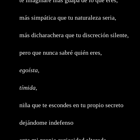
te imaginaré más guapa de lo que eres,
más simpática que tu naturaleza seria,
más dicharachera que tu discreción silente,
pero que nunca sabré quién eres,
egoísta,
tímida,
niña que te escondes en tu propio secreto
dejándome indefenso