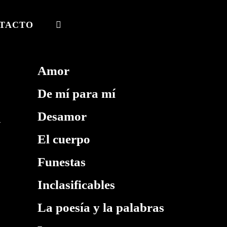
TACTO
ALTERNAR
BÚSQUEDA
DE
Amor
LA
De mí para mí
WEB
Desamor
El cuerpo
Funestas
Inclasificables
La poesía y la palabras