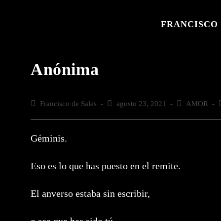
Saltar
al
FRANCISCO 
contenido
Anónima
Autor
Francisco de Sales
Publicación
agosto 23, 2021
Categoría
AMOR
de
de
de
la
la
la
l
entrada:
entrada:
entrada:
e
Géminis.
Eso es lo que has puesto en el remite.
El anverso estaba sin escribir,