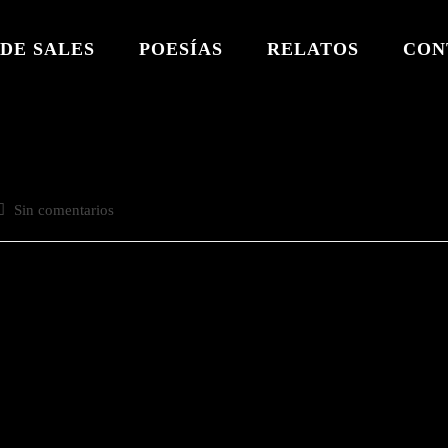
DE SALES
POESÍAS
RELATOS
CON
Comentarios
Sin comentarios
de
a
ntrada: