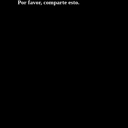
Compartir
Por favor, comparte esto.
este
contenido
Se
abre
en
una
nueva
ventana