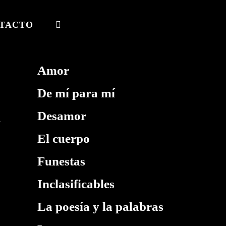
TACTO
ALTERNAR
BÚSQUEDA
DE
Amor
LA
De mí para mí
WEB
Desamor
El cuerpo
Funestas
Inclasificables
La poesía y la palabras