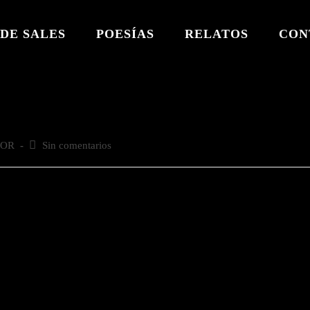
DE SALES
POESÍAS
RELATOS
CON
MOR
Comentarios
Sin comentarios
de
la
entrada: