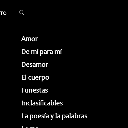
TO
ALTERNAR
BÚSQUEDA
DE
Amor
LA
De mí para mí
WEB
Desamor
El cuerpo
Funestas
Inclasificables
La poesía y la palabras