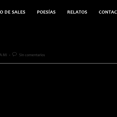
O DE SALES
POESÍAS
RELATOS
CONTAC
Comentarios
A MI
Sin comentarios
de
la
entrada: