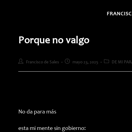
Saltar
al
FRANCISC
contenido
Porque no valgo
Autor
Publicación
Categoría
Francisco de Sales
mayo 23, 2025
DE MI PAR
de
de
de
la
la
la
entrada:
entrada:
entrada:
No da para más
esta mi mente sin gobierno: