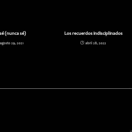
una
una
nueva
nueva
ventana
ventana
sé (nunca sé)
Los recuerdos indisciplinados
agosto 29, 2021
abril 28, 2022