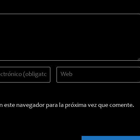
Introduce
la
URL
de
tu
n este navegador para la próxima vez que comente.
web
(opcional)