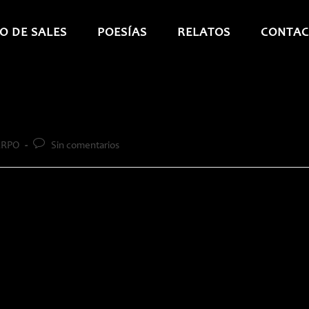
O DE SALES
POESÍAS
RELATOS
CONTAC
Comentarios
ERPO
Sin comentarios
de
la
entrada: