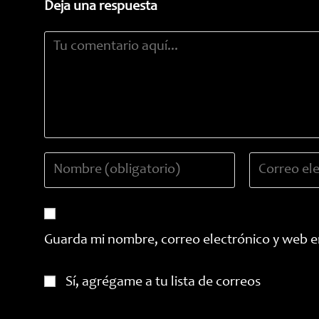
Deja una respuesta
Comentario
Introduce
Introduce
tu
tu
nombre
dirección
o
de
nombre
correo
Guarda mi nombre, correo electrónico y web e
de
electrónico
usuario
para
Sí, agrégame a tu lista de correos
para
comentar
comentar