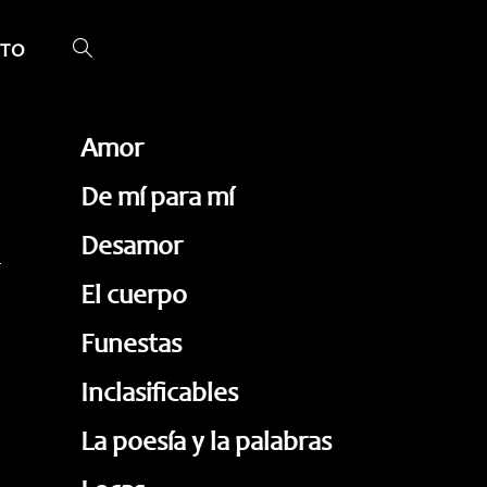
TO
ALTERNAR
BÚSQUEDA
DE
Amor
LA
De mí para mí
WEB
Desamor
El cuerpo
Funestas
Inclasificables
La poesía y la palabras