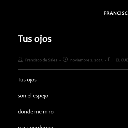
Saltar
al
FRANCISC
contenido
Tus ojos
Autor
Publicación
Categoría
Francisco de Sales
noviembre 2, 2023
EL CU
de
de
de
la
la
la
entrada:
entrada:
entrada:
Tus ojos
son el espejo
donde me miro