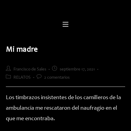
Saltar
al
contenido
Mi madre
Autor
Publicación
Francisco de Sales
septiembre 17, 2021
de
de
Categoría
Comentarios
RELATOS
2 comentarios
la
la
de
de
entrada:
entrada:
la
la
entrada:
entrada:
Los timbrazos insistentes de los camilleros de la
ambulancia me rescataron del naufragio en el
que me encontraba.