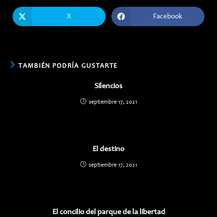
ESTE
CONTENIDO
X
Facebook
Se
Se
abre
abre
en
en
una
una
nueva
nueva
ventana
ventana
TAMBIÉN PODRÍA GUSTARTE
Silencios
septiembre 17, 2021
El destino
septiembre 17, 2021
El concilio del parque de la libertad