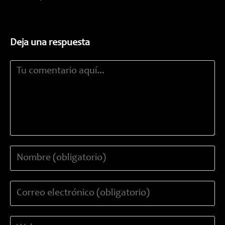
Deja una respuesta
Comentario
Introduce
tu
nombre
Introduce
o
tu
nombre
dirección
de
Introduce
de