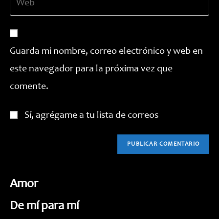
usuario
la
correo
para
URL
electrónico
comentar
de
para
tu
comentar
Guarda mi nombre, correo electrónico y web en
web
este navegador para la próxima vez que
(opcional)
comente.
Sí, agrégame a tu lista de correos
Amor
De mí para mí