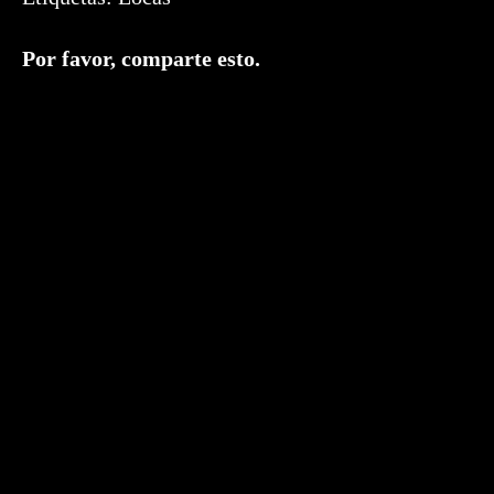
Compartir
Por favor, comparte esto.
este
contenido
Se
abre
en
una
nueva
ventana