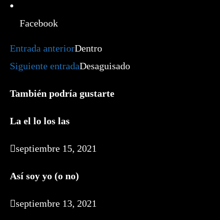
Facebook
Leer
Entrada anterior
Dentro
más
artículos
Siguiente entrada
Desaguisado
También podría gustarte
La el lo los las
septiembre 15, 2021
Así soy yo (o no)
septiembre 13, 2021