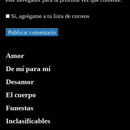
electrónico
tu
para
para
web
comentar
Sí, agrégame a tu lista de correos
comentar
(opcional)
Amor
De mí para mí
Desamor
El cuerpo
Funestas
Inclasificables