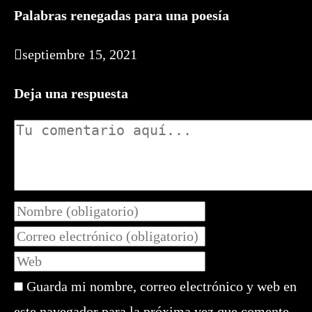
Palabras renegadas para una poesía
septiembre 15, 2021
Deja una respuesta
Comentario
Introduce
tu
Introduce
nombre
tu
Introduce
o
dirección
la
nombre
de
Guarda mi nombre, correo electrónico y web en
URL
de
correo
de
este navegador para la próxima vez que comente.
usuario