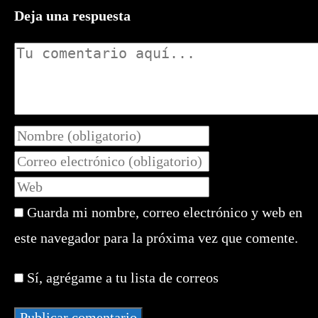
Deja una respuesta
Comentario
Introduce
tu
Introduce
nombre
tu
Introduce
o
dirección
la
nombre
de
Guarda mi nombre, correo electrónico y web en
URL
de
correo
de
este navegador para la próxima vez que comente.
usuario
electrónico
tu
para
para
web
comentar
Sí, agrégame a tu lista de correos
comentar
(opcional)