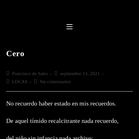
Saltar
al
contenido
Cero
Autor
Francisco de Sales
Publicación
septiembre 13, 2021
de
de
Categoría
LOCAS
Comentarios
Sin comentarios
la
la
de
de
entrada:
entrada:
la
la
entrada:
entrada:
No recuerdo haber estado en mis recuerdos.
De aquel tímido recalcitrante nada recuerdo,
del niño sin infancia nada archivo;