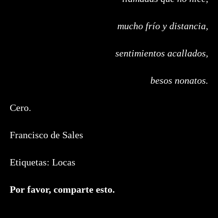
mucho frío y distancia,
sentimientos acallados,
besos nonatos.
Cero.
Francisco de Sales
Etiquetas:
Locas
Compartir
Por favor, comparte esto.
este
contenido
Se