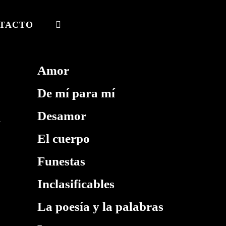
TACTO
ALTERNAR
BÚSQUEDA
DE
Amor
LA
De mí para mí
WEB
Desamor
El cuerpo
Funestas
Inclasificables
La poesía y la palabras