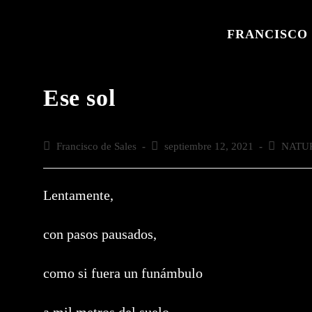
Saltar
al
FRANCISCO 
contenido
Ese sol
Autor
Francisco de Sales
Publicación
septiembre 12, 2021
Categoría
NATU
de
de
de
la
la
la
entrada:
entrada:
entrada:
Lentamente,
con pasos pausados,
como si fuera un funámbulo