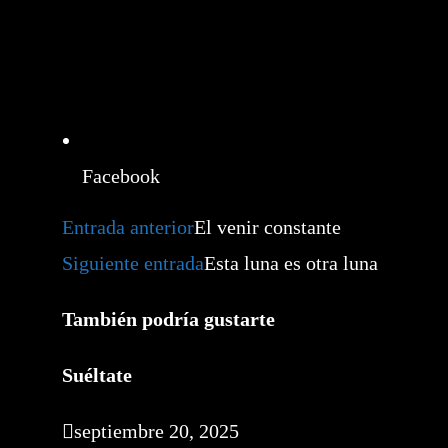
Facebook
Leer
Entrada anterior
El venir constante
más
artículos
Siguiente entrada
Esta luna es otra luna
También podría gustarte
Suéltate
septiembre 20, 2025