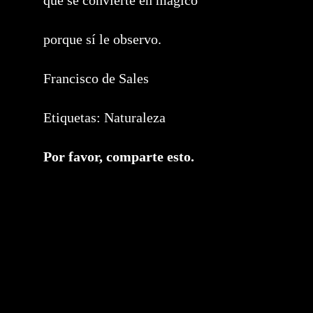
que se convierte en mágico
porque sí le observo.
Francisco de Sales
Etiquetas:
Naturaleza
Compartir
Por favor, comparte esto.
este
contenido
Se
abre
en
una
nueva
ventana