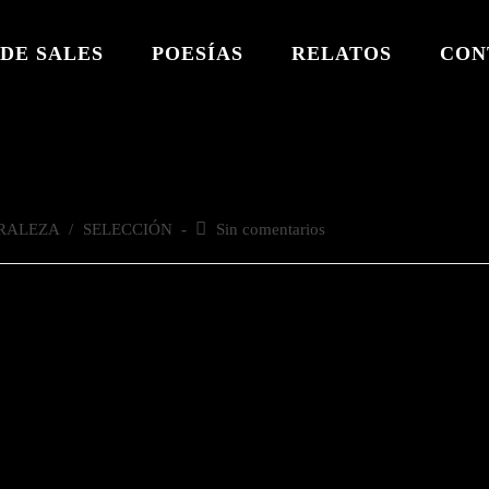
DE SALES
POESÍAS
RELATOS
CON
RALEZA
/
SELECCIÓN
Comentarios
Sin comentarios
de
la
entrada: