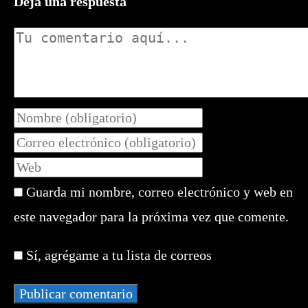
Deja una respuesta
Comentario
Introduce
tu
Introduce
nombre
tu
Introduce
o
dirección
la
nombre
de
Guarda mi nombre, correo electrónico y web en
URL
de
correo
de
este navegador para la próxima vez que comente.
usuario
electrónico
tu
para
para
web
comentar
Sí, agrégame a tu lista de correos
comentar
(opcional)