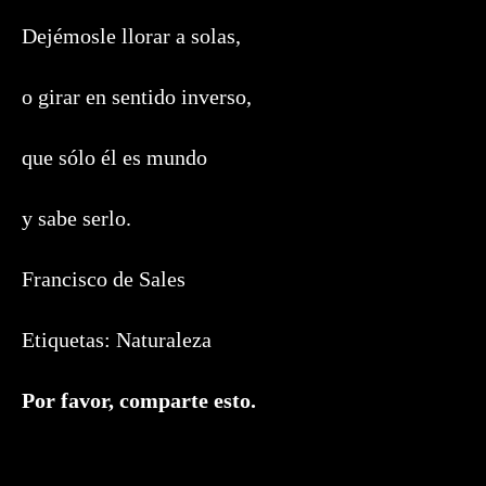
Dejémosle llorar a solas,
o girar en sentido inverso,
que sólo él es mundo
y sabe serlo.
Francisco de Sales
Etiquetas:
Naturaleza
Compartir
Por favor, comparte esto.
este
contenido
Se
abre