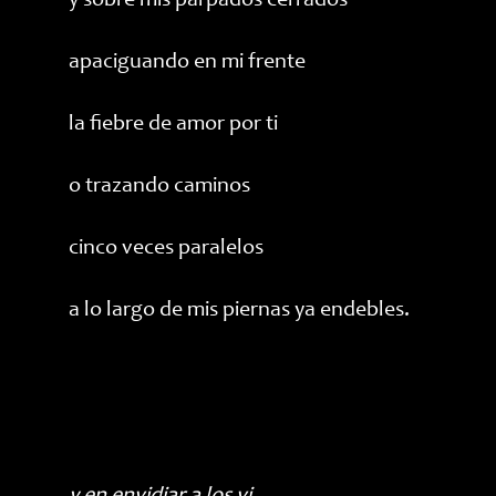
y sobre mis párpados cerrados
apaciguando en mi frente
la fiebre de amor por ti
o trazando caminos
cinco veces paralelos
a lo largo de mis piernas ya endebles.