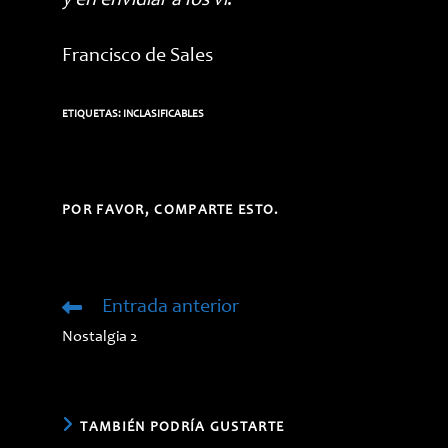
y en envidiar a los vi
.
Francisco de Sales
ETIQUETAS:
INCLASIFICABLES
COMPARTIR
POR FAVOR, COMPARTE ESTO.
ESTE
CONTENIDO
Entrada anterior
Leer
más
Nostalgia 2
artículos
TAMBIÉN PODRÍA GUSTARTE