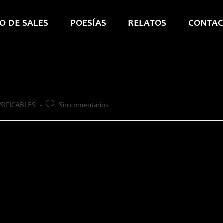
O DE SALES
POESÍAS
RELATOS
CONTAC
Comentarios
SIFICABLES
Sin comentarios
de
la
entrada: