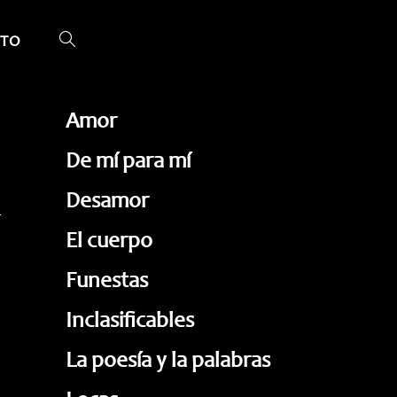
TO
ALTERNAR
BÚSQUEDA
DE
Amor
LA
De mí para mí
WEB
Desamor
El cuerpo
Funestas
Inclasificables
La poesía y la palabras