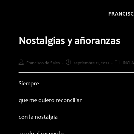
Saltar
al
FRANCISC
contenido
Nostalgias y añoranzas
Autor
Publicación
Categoría
Francisco de Sales
septiembre 11, 2021
INCLA
de
de
de
la
la
la
entrada:
entrada:
entrada:
Siempre
que me quiero reconciliar
con la nostalgia