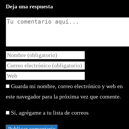
Deja una respuesta
Comentario
Introduce
tu
Introduce
nombre
tu
Introduce
o
dirección
la
nombre
de
Guarda mi nombre, correo electrónico y web en
URL
de
correo
de
este navegador para la próxima vez que comente.
usuario
electrónico
tu
para
para
web
comentar
Sí, agrégame a tu lista de correos
comentar
(opcional)