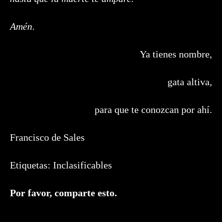
Amén
.
Ya tienes nombre,
gata altiva,
para que te conozcan por ahí.
Francisco de Sales
Etiquetas:
Inclasificables
Compartir
Por favor, comparte esto.
este
contenido
Se