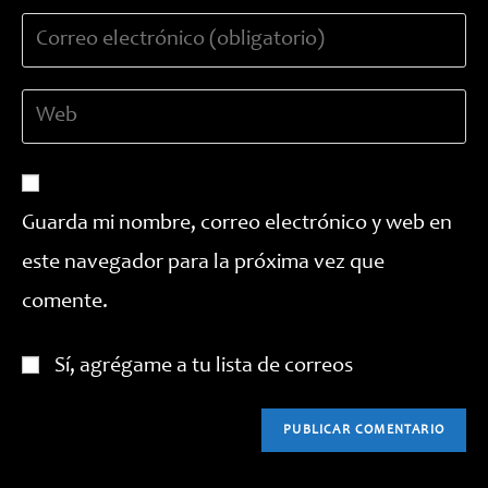
nombre
Introduce
o
tu
nombre
dirección
de
Introduce
de
usuario
la
correo
para
URL
electrónico
comentar
de
para
tu
comentar
Guarda mi nombre, correo electrónico y web en
web
este navegador para la próxima vez que
(opcional)
comente.
Sí, agrégame a tu lista de correos