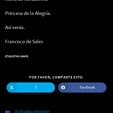
Princesa de la Alegría.
Así venía.
Francisco de Sales
ETIQUETAS:
AMOR
COMPARTIR
POR FAVOR, COMPARTE ESTO.
ESTE
CONTENIDO
X
Facebook
Se
Se
abre
abre
en
en
una
una
nueva
nueva
ventana
ventana
Entrada anterior
Leer