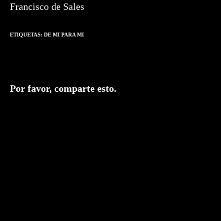
Francisco de Sales
ETIQUETAS:
DE MI PARA MI
Compartir
Por favor, comparte esto.
este
contenido
Se
abre
en
una
nueva
ventana