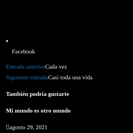
Facebook
Leer
Entrada anterior
Cada vez
más
artículos
Siguiente entrada
Casi toda una vida
También podría gustarte
Mi mundo es otro mundo
agosto 29, 2021