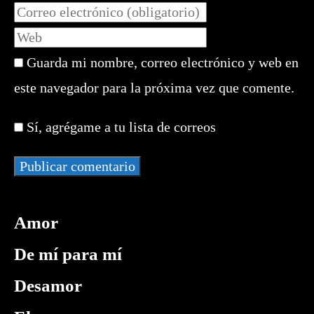
Introduce
nombre
tu
Introduce
o
dirección
la
nombre
de
Guarda mi nombre, correo electrónico y web en
URL
de
correo
de
este navegador para la próxima vez que comente.
usuario
electrónico
tu
para
para
web
comentar
Sí, agrégame a tu lista de correos
comentar
(opcional)
Amor
De mí para mí
Desamor