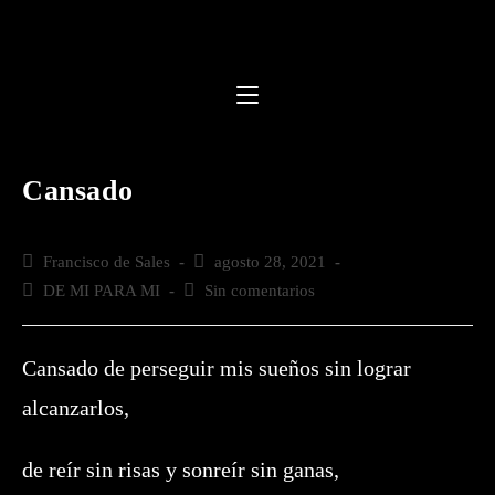
Saltar
al
contenido
Cansado
Autor
Francisco de Sales
Publicación
agosto 28, 2021
de
de
Categoría
DE MI PARA MI
Comentarios
Sin comentarios
la
la
de
de
entrada:
entrada:
la
la
entrada:
entrada:
Cansado de perseguir mis sueños sin lograr
alcanzarlos,
de reír sin risas y sonreír sin ganas,