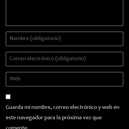
Introduce
tu
nombre
Introduce
o
tu
nombre
dirección
de
Introduce
de
usuario
la
correo
para
URL
electrónico
comentar
de
para
tu
comentar
Guarda mi nombre, correo electrónico y web en
web
este navegador para la próxima vez que
(opcional)
comente.