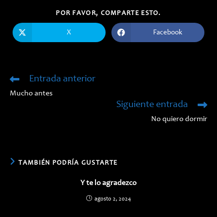
COMPARTIR
POR FAVOR, COMPARTE ESTO.
ESTE
CONTENIDO
X
Facebook
Se
Se
abre
abre
en
en
una
una
nueva
nueva
ventana
ventana
Entrada anterior
Leer
más
Mucho antes
artículos
Siguiente entrada
No quiero dormir
TAMBIÉN PODRÍA GUSTARTE
Y te lo agradezco
agosto 2, 2024