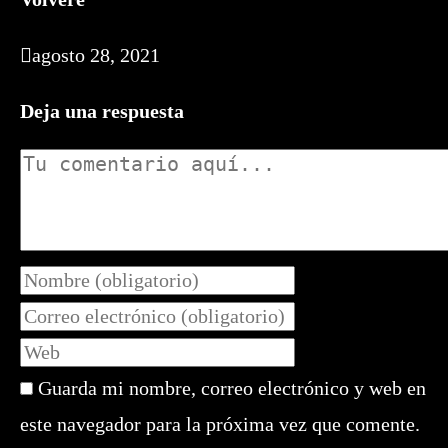
agosto 28, 2021
Deja una respuesta
Comentario
Introduce
tu
Introduce
nombre
tu
Introduce
o
dirección
la
nombre
de
Guarda mi nombre, correo electrónico y web en
URL
de
correo
de
este navegador para la próxima vez que comente.
usuario
electrónico
tu