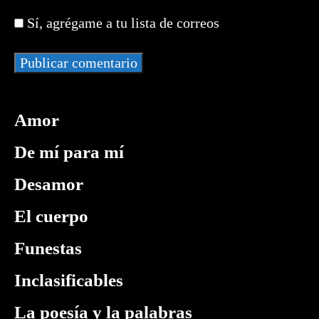
para
para
web
comentar
Sí, agrégame a tu lista de correos
comentar
(opcional)
Amor
De mí para mí
Desamor
El cuerpo
Funestas
Inclasificables
La poesía y la palabras