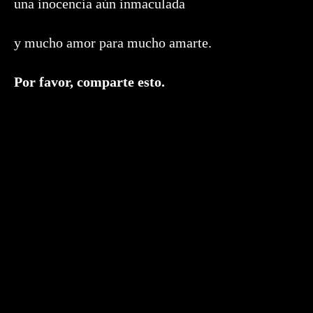
una inocencia aún inmaculada
y mucho amor para mucho amarte.
Compartir
Por favor, comparte esto.
este
contenido
Se
abre
en
una
nueva
ventana