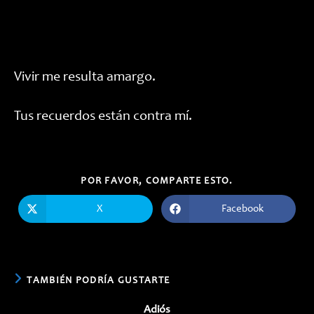
Vivir me resulta amargo.
Tus recuerdos están contra mí.
COMPARTIR
POR FAVOR, COMPARTE ESTO.
ESTE
CONTENIDO
X
Facebook
Se
Se
abre
abre
en
en
una
una
nueva
nueva
ventana
ventana
TAMBIÉN PODRÍA GUSTARTE
Adiós