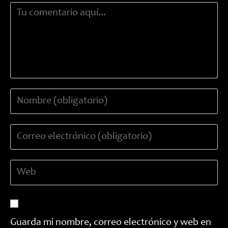
Comentario
Introduce
tu
nombre
Introduce
o
tu
nombre
dirección
de
Introduce
de
usuario
la
correo
para
URL
electrónico
comentar
de
para
tu
comentar
Guarda mi nombre, correo electrónico y web en