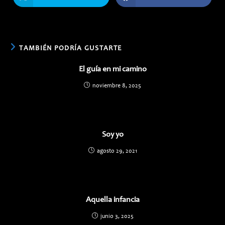
abre
abre
en
en
una
una
nueva
nueva
ventana
ventana
TAMBIÉN PODRÍA GUSTARTE
El guía en mi camino
noviembre 8, 2025
Soy yo
agosto 29, 2021
Aquella infancia
junio 3, 2025