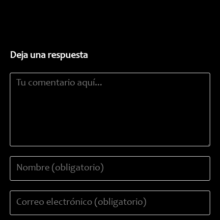
Deja una respuesta
Comentario
Introduce
tu
nombre
Introduce
o
tu
nombre