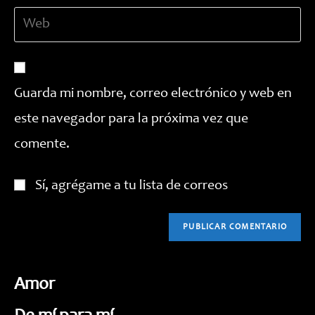
dirección
de
Introduce
de
usuario
la
correo
para
URL
electrónico
comentar
de
para
tu
comentar
Guarda mi nombre, correo electrónico y web en
web
este navegador para la próxima vez que
(opcional)
comente.
Sí, agrégame a tu lista de correos
Amor