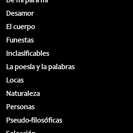
De mí para mí
Desamor
El cuerpo
Funestas
Inclasificables
La poesía y la palabras
Locas
Naturaleza
Personas
Pseudo-filosóficas