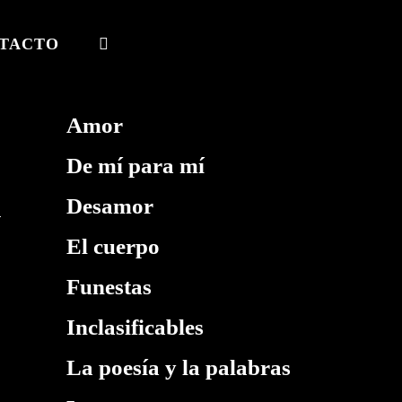
TACTO
ALTERNAR
BÚSQUEDA
DE
Amor
LA
De mí para mí
WEB
Desamor
El cuerpo
Funestas
Inclasificables
La poesía y la palabras