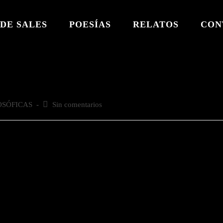
DE SALES
POESÍAS
RELATOS
CON
OSÓFICAS
Comentarios
Sin comentarios
de
la
entrada: