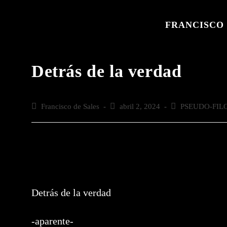
Saltar
al
FRANCISCO 
contenido
Detrás de la verdad
Autor
Francisco de Sales
Publicación
abril 2, 2024
Categoría
PSEUDO-FIL
de
de
de
la
la
la
entrada:
entrada:
entrada:
Detrás de la verdad
-aparente-