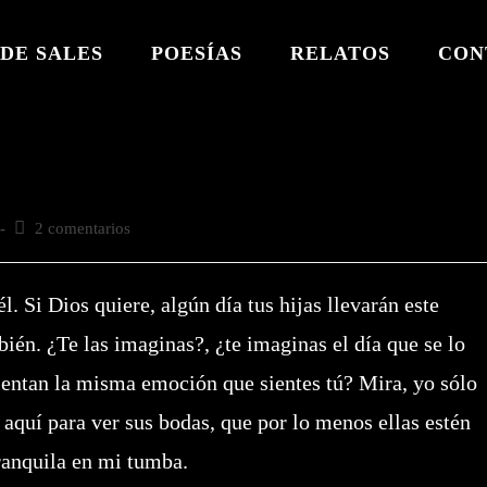
DE SALES
POESÍAS
RELATOS
CON
Comentarios
2 comentarios
de
la
entrada:
l. Si Dios quiere, algún día tus hijas llevarán este
ién. ¿Te las imaginas?, ¿te imaginas el día que se lo
ientan la misma emoción que sientes tú? Mira, yo sólo
 aquí para ver sus bodas, que por lo menos ellas estén
tranquila en mi tumba.