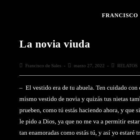
Saltar
al
FRANCISCO 
contenido
La novia viuda
Autor
Francisco de Sales
Publicación
marzo 27, 2022
Categoría
RELATOS
de
de
de
la
la
la
entrada:
entrada:
entrada:
– El vestido era de tu abuela. Ten cuidado con é
mismo vestido de novia y quizás tus nietas tamb
prueben, como tú estás haciendo ahora, y que s
le pido a Dios, ya que no me va a permitir estar
tan enamoradas como estás tú, y así yo estaré 