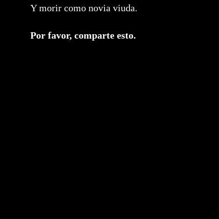
Y morir como novia viuda.
Compartir
Por favor, comparte esto.
este
contenido
Se
abre
en
una
nueva
ventana