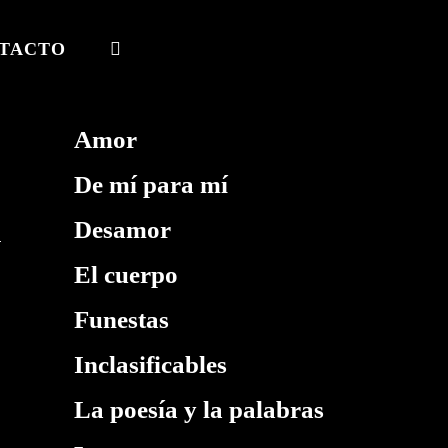
TACTO
ALTERNAR
BÚSQUEDA
DE
Amor
LA
De mí para mí
WEB
Desamor
El cuerpo
Funestas
Inclasificables
La poesía y la palabras