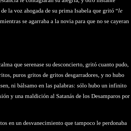
 estancia le contagiaran su alegría, y otro instante
s de la voz ahogada de su prima Isabela que gritó “
le
 mientras se agarraba a la novia para que no se cayeran
calma que serenase su desconcierto, gritó cuanto pudo,
ritos, puros gritos de gritos desgarradores, y no hubo
sen, ni bálsamo en las palabras: sólo hubo un infinito
sión y una maldición al Satanás de los Desamparos por
utos en un desvanecimiento que tampoco le perdonaba