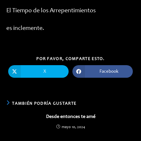
El Tiempo de los Arrepentimientos
es inclemente.
COMPARTIR
POR FAVOR, COMPARTE ESTO.
ESTE
CONTENIDO
X
Facebook
Se
Se
abre
abre
en
en
una
una
nueva
nueva
ventana
ventana
TAMBIÉN PODRÍA GUSTARTE
Desde entonces te amé
mayo 10, 2024