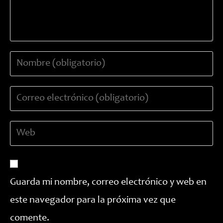
Introduce
tu
nombre
Introduce
o
tu
nombre
dirección
de
Introduce
de
usuario
la
correo
para
URL
electrónico
comentar
de
para
tu
comentar
Guarda mi nombre, correo electrónico y web en
web
este navegador para la próxima vez que
(opcional)
comente.