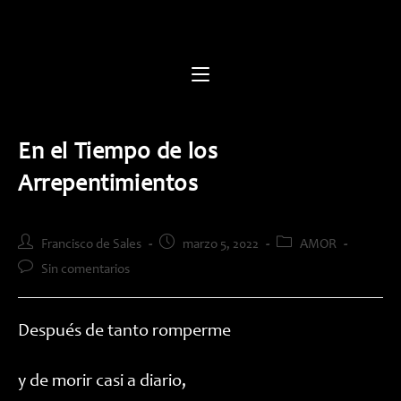
Saltar
al
contenido
En el Tiempo de los
Arrepentimientos
Autor
Publicación
Categoría
Francisco de Sales
marzo 5, 2022
AMOR
de
de
de
Comentarios
Sin comentarios
la
la
la
de
entrada:
entrada:
entrada:
la
entrada:
Después de tanto romperme
y de morir casi a diario,