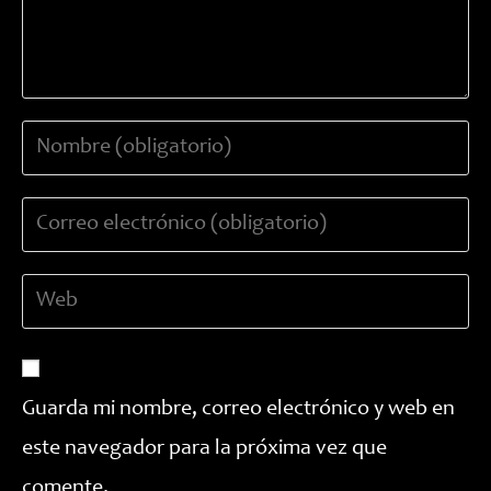
Introduce
tu
nombre
Introduce
o
tu
nombre
dirección
de
Introduce
de
usuario
la
correo
para
URL
electrónico
comentar
de
para
tu
comentar
Guarda mi nombre, correo electrónico y web en
web
este navegador para la próxima vez que
(opcional)
comente.