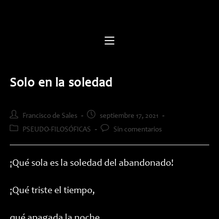
Saltar
al
contenido
Solo en la soledad
Autor
Publicación
Francisco de Sales
septiembre 17, 2021
de
de
Categoría
Comentarios
PSEUDO-FILOSÓFICAS
Sin comentarios
la
la
de
de
entrada:
entrada:
la
la
entrada:
entrada:
¡Qué sola es la soledad del abandonado!
¡Qué triste el tiempo,
qué apagada la noche,