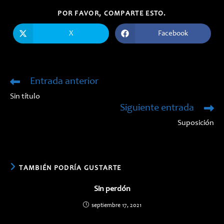
COMPARTIR
POR FAVOR, COMPARTE ESTO.
ESTE
CONTENIDO
X
Facebook
Se
Se
abre
abre
en
en
una
una
nueva
nueva
ventana
ventana
Entrada anterior
Leer
más
Sin título
artículos
Siguiente entrada
Suposición
TAMBIÉN PODRÍA GUSTARTE
Sin perdón
septiembre 17, 2021