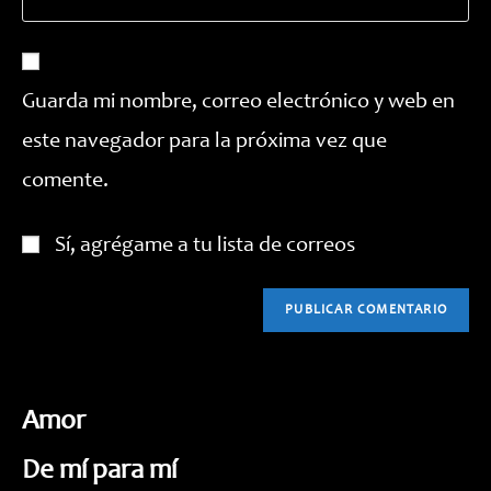
la
correo
para
URL
electrónico
comentar
de
para
tu
comentar
Guarda mi nombre, correo electrónico y web en
web
este navegador para la próxima vez que
(opcional)
comente.
Sí, agrégame a tu lista de correos
Amor
De mí para mí