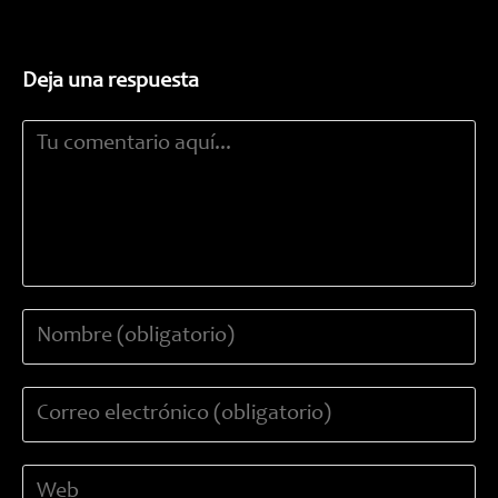
Deja una respuesta
Comentario
Introduce
tu
nombre
Introduce
o
tu
nombre
dirección
de
Introduce
de
usuario