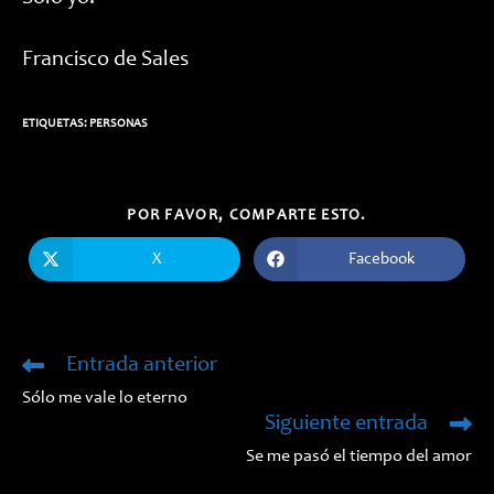
Francisco de Sales
ETIQUETAS:
PERSONAS
COMPARTIR
POR FAVOR, COMPARTE ESTO.
ESTE
CONTENIDO
X
Facebook
Se
Se
abre
abre
en
en
una
una
nueva
nueva
ventana
ventana
Entrada anterior
Leer
más
Sólo me vale lo eterno
artículos
Siguiente entrada
Se me pasó el tiempo del amor