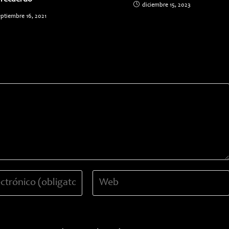
diciembre 15, 2023
eptiembre 16, 2021
Introduce
la
URL
de
tu