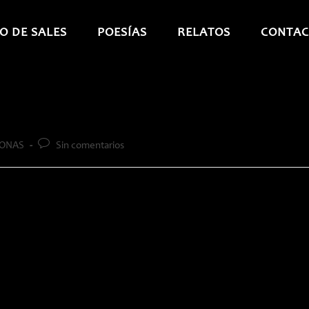
O DE SALES
POESÍAS
RELATOS
CONTAC
Comentarios
ONAS
Sin comentarios
de
la
entrada: