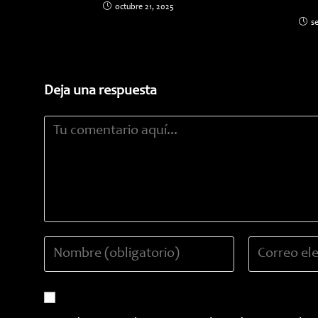
octubre 21, 2025
s
Deja una respuesta
Comentario
Introduce
Introduce
tu
tu
nombre
dirección
o
de
nombre
correo