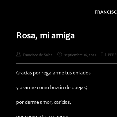
Saltar
al
FRANCISC
contenido
Rosa, mi amiga
Autor
Publicación
Categoría
Francisco de Sales
septiembre 16, 2021
PERS
de
de
de
la
la
la
entrada:
entrada:
entrada:
Gracias por regalarme tus enfados
y usarme como buzón de quejas;
por darme amor, caricias,