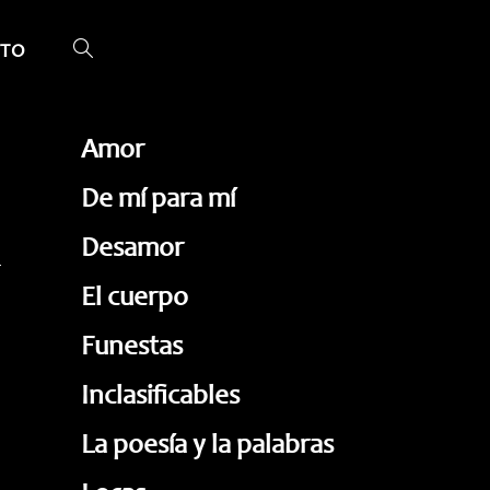
TO
ALTERNAR
BÚSQUEDA
DE
Amor
LA
De mí para mí
WEB
Desamor
El cuerpo
Funestas
Inclasificables
La poesía y la palabras