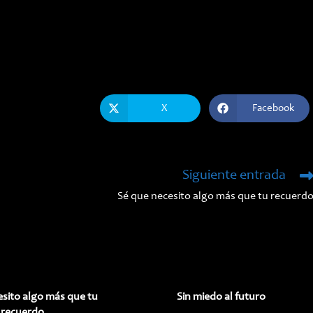
X
Facebook
Se
Se
abre
abre
en
en
una
una
nueva
nueva
ventana
ventana
Siguiente entrada
Sé que necesito algo más que tu recuerd
esito algo más que tu
Sin miedo al futuro
recuerdo