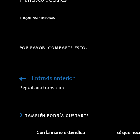
Francisco de Sales
ETIQUETAS:
PERSONAS
COMPARTIR
POR FAVOR, COMPARTE ESTO.
ESTE
CONTENIDO
Entrada anterior
Leer
más
Repudiada transición
artículos
TAMBIÉN PODRÍA GUSTARTE
Con la mano extendida
Sé que nec